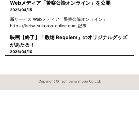
Webメディア「警察公論オンライン」を公開
2026/04/15
新サービス Webメディア「警察公論オンライン」
https://keisatsukoron-online.com 記事…
映画【終了】「教場 Requiem」のオリジナルグッズ
があたる！
2026/04/10
※終了しました。たくさんのご応募ありがとうございまし
た。 特別キャンペーン開催中！ 応募期間は2026年4月10日
～5月…
Copyright © Tachibana shobo Co.Ltd.
【年末年始休業のお知らせ】
2025/12/18
【年末年始休業のお知らせ】 勝手ながら、立花書房では、下
記の期間を年末年始休業日とさせていただきます。 【期間】
202…
【ゴールデンウイーク期間の休業日のお知らせ】
2025/04/22